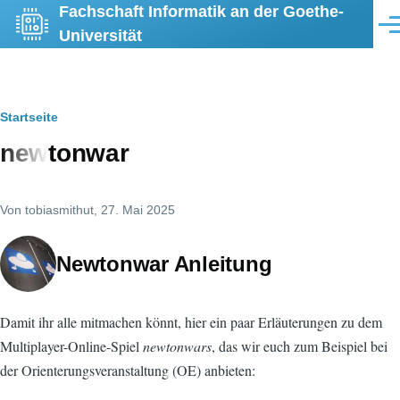
Fachschaft Informatik an der Goethe-
Direkt zum Inhalt
Men
Universität
Pfadnavigation
Startseite
newtonwar
Von
tobiasmithut
, 27. Mai 2025
Newtonwar Anleitung
Damit ihr alle mitmachen könnt, hier ein paar Erläuterungen zu dem
Multiplayer-Online-Spiel
newtonwars
, das wir euch zum Beispiel bei
der Orienterungsveranstaltung (OE) anbieten: