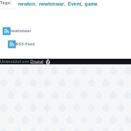
Tags
newton
newtonwar
Event
game
newtonwar
RSS-Feed
Unterstützt von
Drupal